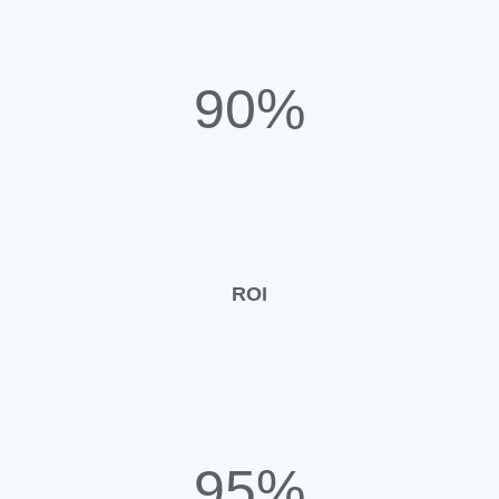
90%
ROI
95%