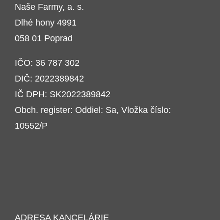
Naše Farmy, a. s.
Dlhé hony 4991
058 01 Poprad
IČO: 36 787 302
DIČ: 2022389842
IČ DPH: SK2022389842
Obch. register: Oddiel: Sa, Vložka číslo:
10552/P
ADRESA KANCELÁRIE