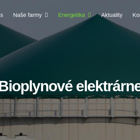
ás
Naše farmy
Energetika
Aktuality
Ko
Bioplynové elektrárn