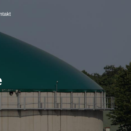
ntakt
e